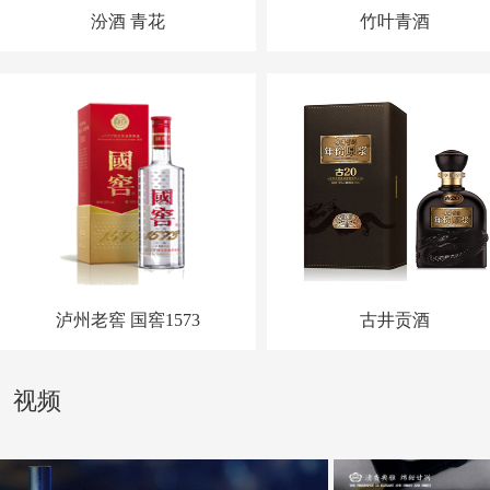
汾酒 青花
竹叶青酒
泸州老窖 国窖1573
古井贡酒
视频