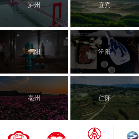
泸州
宜宾
德阳
汾阳
亳州
仁怀